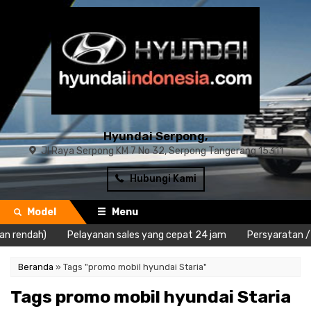
Hyundai Serpong,
Jl Raya Serpong KM 7 No 32, Serpong Tangerang 15311
Hubungi Kami
Model
Menu
n rendah)
Pelayanan sales yang cepat 24 jam
Persyaratan / d
Beranda
»
Tags "promo mobil hyundai Staria"
Tags promo mobil hyundai Staria