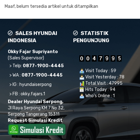
Maaf, belum tersedia artikel untuk ditampilkan
SALES HYUNDAI
STATISTIK
INDONESIA
PENGUNJUNG
Okky Fajar Supriyanto
(Sales Supervisor)
> Telp:
0877-1900-4445
Visit Today : 59
> WA :
0877-1900-4445
Visit Yesterday : 78
Total Visit : 47995
> IG :
hyundaiserpong
Hits Today : 94
> FB :
okky.fajars.1
Who's Online : 1
Dealer Hyundai Serpong,
Jl Raya Serpong KM 7 No 32,
Serpong Tangerang 15311
Request Simulasi Kredit